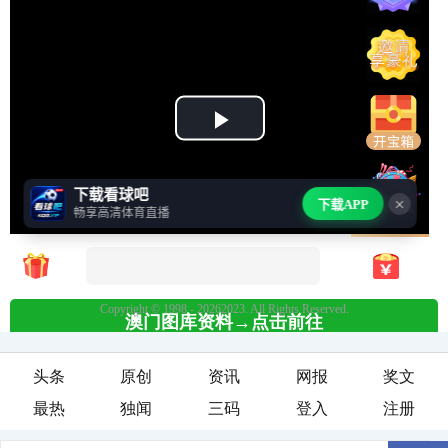
头条
原创
资讯
网报
奖文
最热
独闻
三码
登入
注册