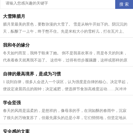
大雪降腊月
腊月里最美的景色，要数弥漫的大雪了。 雪是从晌午开始下的。阴沉沉的
天，酝酿了一上午，终于憋不住。先是米粒大小的雪籽儿，打在瓦片上、
枯枝上，沙沙作响。接着，雪籽中夹带...
我和冬的缘分
冬天如约而至，我终于盼来了她。 倒不是我喜欢寒冷，而是冬天的到来，
代表着春天就离我不远了。 这些年，过得有些步履蹒跚，这样或那样的原
因。所以我一直在期待着 人生 跟季节...
自律的最高境界，是成为习惯
1 说到自律，很多人会进入一个误区，认为强度是自律的核心。决定早起，
便设定凌晨四点的闹钟；决定减肥，便选择节食加高难度运动……兴冲冲
立目标，却因为强度太大，内心已有...
学会坚强
春天的风雨是温柔的，是慈祥的，像母亲的手，在润如酥的春雨中，沉寂
了很久的万物复苏了，但最先露头的总是小草，它们悄悄地，但坚定地从
土里钻出来，为山野铺上一层绿色，充...
安全感的文案