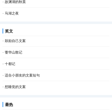
·
故渊湖的秋晨
·
马湖之夜
奖文
·
鼓励自己文案
·
蓥华山散记
·
十都记
·
适合小朋友的文案短句
·
想睡觉的文案
最热