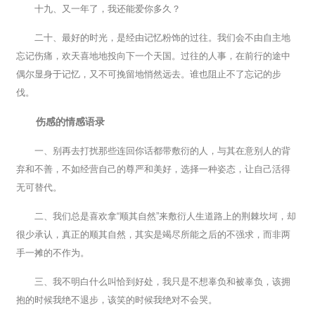
十九、又一年了，我还能爱你多久？
二十、最好的时光，是经由记忆粉饰的过往。我们会不由自主地
忘记伤痛，欢天喜地地投向下一个天国。过往的人事，在前行的途中
偶尔显身于记忆，又不可挽留地悄然远去。谁也阻止不了忘记的步
伐。
伤感的情感语录
一、别再去打扰那些连回你话都带敷衍的人，与其在意别人的背
弃和不善，不如经营自己的尊严和美好，选择一种姿态，让自己活得
无可替代。
二、我们总是喜欢拿“顺其自然”来敷衍人生道路上的荆棘坎坷，却
很少承认，真正的顺其自然，其实是竭尽所能之后的不强求，而非两
手一摊的不作为。
三、我不明白什么叫恰到好处，我只是不想辜负和被辜负，该拥
抱的时候我绝不退步，该笑的时候我绝对不会哭。