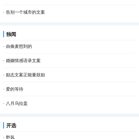
·
告别一个城市的文案
独闻
·
由偷麦想到的
·
婚姻情感语录文案
·
励志文案正能量鼓励
·
爱的等待
·
八月乌拉盖
开选
·
野风