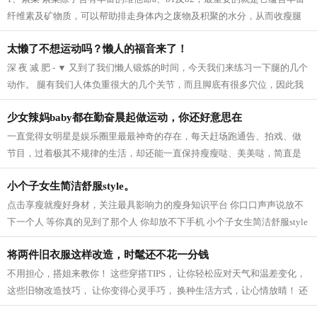
纤维素及矿物质，可以帮助排走身体内之废物及积聚的水分，从而收瘦腿
之效。 2、芝麻 芝麻它的亚麻仁油酸可以...
太懒了不想运动吗？懒人的福音来了！
深 夜 减 肥 - ▼ 又到了我们懒人锻炼的时间，今天我们来练习一下腿的几个
动作。 腿有我们人体负重很大的几个关节，而且脚底有很多穴位，因此我
们要多锻炼我们的脚，促进血液循...
少女辣妈baby都在勤奋晨起做运动，你还好意思在
一直觉得女明星是娱乐圈里最最神奇的存在，每天赶场跑通告、拍戏、做
节目，过着极其不规律的生活，却还能一直保持瘦瘦哒、美美哒，简直是
羡慕死我们这些凡人啦~老天爷爷太不公...
小个子女生简洁舒服style。
点击享瘦就瘦好身材，关注最具影响力的瘦身知识平台 你口口声声说放不
下一个人 等你真的见到了那个人 你却放不下手机 小个子女生简洁舒服style
模特身高159CM 165cm半熟女生的轻熟小性...
将两件旧衣服这样改造，时髦还不花一分钱
不用担心，搭姐来教你！ 这些穿搭TIPS， 让你轻松应对天气和温差变化，
这些旧物改造技巧， 让你变得心灵手巧， 换种生活方式，让心情放晴！ 还
等什么，快点学起来吧！ 针织衫 风...