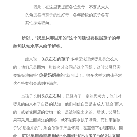
因此，在这里要提醒各位父母，不要从大人
的角度看待孩子的性好奇，各年龄段的孩子各有
其性探索取向。
所以，“我是从哪里来的”这个问题也要根据孩子的年
龄和认知水平来给予解答。
3岁左右的孩子
一般来说，
多半无法理解婴儿是怎么来
的，他们只是因为一时好奇才会问起这个问题，这时父母只需
你是妈妈生的
要简短地回答“
”就可以了。很多这样大的孩子对
这个答案都会感到很满意。
5岁左右时
当孩子长到
，已经有了一定的思考力，他们对
婴儿的由来有了自己的认知，他们相信自己是由成人“组合”而来
的，或者像商店的货物一般，是被制造出来的。所以，父母如
果再采用上面简短的回答，就不能再令孩子满意。而如果骗孩
子说“是捡来的”，则会使孩子产生怀疑，甚至留下心理阴影。因
可以采用前面提到的“小蝌蚪”和“小房子”的说法来回
此，