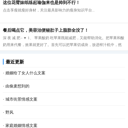
这位花臂妹纸练起瑜伽来也是帅到不行！
点击享瘦就瘦好身材，关注最具影响力的瘦身知识平台...
餐后喝点它，美容治便秘肚子上脂肪全没了！
深 夜 减 肥 - ▼ 1、 苹果酸奶 吃苹果既能减肥，又能帮助消化。把苹果和酸
奶用来代餐，效果就更好了。首先可以把苹果切成块，放进榨汁机中，然
后再把榨好的苹果汁与酸奶拌在一起...
最近更新
·
婚姻给了女人什么文案
·
由偷麦想到的
·
城市街景情感文案
·
野风
·
家庭婚姻情感文案