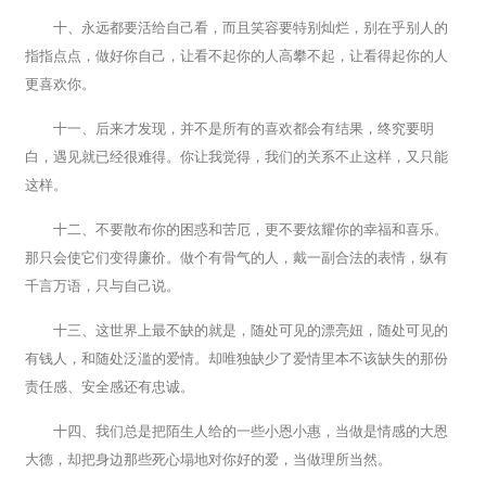
十、永远都要活给自己看，而且笑容要特别灿烂，别在乎别人的
指指点点，做好你自己，让看不起你的人高攀不起，让看得起你的人
更喜欢你。
十一、后来才发现，并不是所有的喜欢都会有结果，终究要明
白，遇见就已经很难得。你让我觉得，我们的关系不止这样，又只能
这样。
十二、不要散布你的困惑和苦厄，更不要炫耀你的幸福和喜乐。
那只会使它们变得廉价。做个有骨气的人，戴一副合法的表情，纵有
千言万语，只与自己说。
十三、这世界上最不缺的就是，随处可见的漂亮妞，随处可见的
有钱人，和随处泛滥的爱情。却唯独缺少了爱情里本不该缺失的那份
责任感、安全感还有忠诚。
十四、我们总是把陌生人给的一些小恩小惠，当做是情感的大恩
大德，却把身边那些死心塌地对你好的爱，当做理所当然。