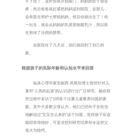
不下你了，这时你就开始敲门，妈妈的肚子就会
疼，然后爸爸就赶紧把妈妈送到医院，在那儿，
会有医生和护士帮助妈妈，然后你就出生了！你
一出生，就会从妈妈的乳房里吮吸乳汁，所以医
生剪掉了没用的脐带。
在医院住了几天后，咱们就回到了自己的
家。
根据孩子的实际年龄和认知水平来回答
临床心理学家安妮西·班斯坦博士曾经针对儿
童对“人类的起源”的认识进行过广泛研究。她在研
究过程中采访了100多个注重儿童教养问题的家
庭。其中大多数父母认为，他们已经向子女恰当
地解说过“宝宝怎么来的”这个问题，觉得孩子应该
能回答得很好，可是没想到研究结果却令这些父
母大为惊愕。