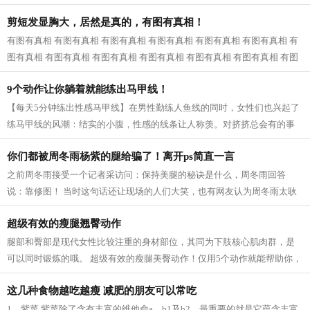
近一看，原来是婆婆和公公，我已经快...
剪短发显胸大，居然是真的，有图有真相！
有图有真相 有图有真相 有图有真相 有图有真相 有图有真相 有图有真相 有
图有真相 有图有真相 有图有真相 有图有真相 有图有真相 有图有真相 有图
有真相...
9个动作让你躺着就能练出马甲线！
【每天5分钟练出性感马甲线】在男性勤练人鱼线的同时，女性们也兴起了
练马甲线的风潮：结实的小腹，性感的线条让人称羡。对挤挤总会有的事
业线，拥有马甲线的女性呈现的体态更...
你们都被周冬雨杨紫的腿给骗了！离开ps简直一言
之前周冬雨接受一个记者采访问：保持美腿的秘诀是什么，周冬雨回答
说：靠修图！ 当时这句话还让现场的人们大笑，也有网友认为周冬雨太耿
直，然而，看了一些没有后期修的图片之...
超级有效的瘦腿翘臀动作
腿部和臀部是现代女性比较注重的身材部位，其同为下肢核心肌肉群，是
可以同时锻炼的哦。 超级有效的瘦腿美臀动作！仅用5个动作就能帮助你，
瘦出性感美腿，同时还塑造紧致翘臀...
这几种食物越吃越瘦 减肥的朋友可以常吃
1、紫菜 紫菜除了含有丰富的维他命a、b1及b2，最重要的就是它蕴含丰富