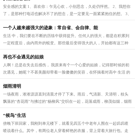
安全感的文案 1、喜欢你：乍见心欢，小别思念，久处仍怦然。 2、我想你
了，是那种打电话也解决不了的想念，是一定要见一面紧紧抱住的想。 3、
我爱这个世界上的三件事：太阳，月...
一个人越来越强大的迹象：常自省、会自律、能
生活 中，我们要在不断的历练中获得提升。任何人的强大，都是在积累到
一定程度后，由内而外的蜕变。那些最后变得强大的人，开始都有这三种
迹象。 常自省 人生 路上，每个人的境...
再也不会遇见的姑娘
人啊！总是在失去后感伤， 我原来有个一个心爱的姑娘，记得那时候的初
次遇见，她呢？不甚美颜却带着一脸傻傻的笑容，在怀揣着对高中 生活 的
向往，在人群中拥挤寻找着我的老师...
烟雨清明
一场夜雨，淅淅沥沥直到清晨才停了下来。雨后，气清新、天清明，枝头
飘落的“杏花雨”与拂过的“杨柳风”交织在一起，花落成雨，柳茂似烟，烟雨
清明寄深情。 清明，逐雨而来。...
“候鸟”生活
傍晚下班回家，我刚到单元楼下，就看见四五个中老年人围在一起叽叽喳
喳说着什么。其中，有两位老人穿着鲜艳的衣服，背上背着大旅行包。走