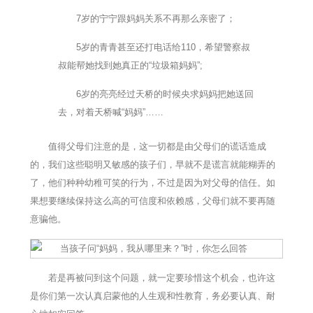
7岁的宁宁跟妈妈关系不再那么亲密了；
5岁的青青甚至还打电话给110，希望警察叔
叔能帮她找到她真正的“垃圾箱妈妈”;
6岁的亮亮经过天桥的时候央求妈妈把她送回
去，对着天桥喊“妈妈”……
值得父母们注意的是，这一切都是由父母们的谎话造成
的，我们这些聪明又敏感的孩子们，早就不是谎言就能糊弄的
了，他们种种幼稚可笑的行为，不过是因为对父母的信任。如
果想要继续保持这么高的可信度和依赖感，父母们就不要再随
意骗他。
若是再被问到这个问题，就一定要珍惜这个机会，也许这
是你们第一次认真启蒙他的人生观和性教育，务必要认真、耐